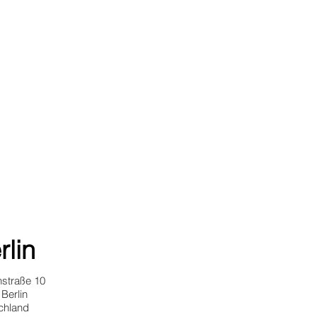
rlin
nstraße 10
Berlin
chland