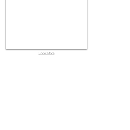
Hotel,
Büro,
Gastronomie
Show More