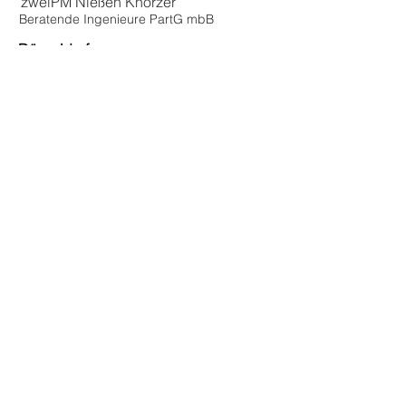
zweiPM Nießen Knörzer
Beratende Ingenieure PartG mbB
Düsseldorf
Fürstenwall 228
40215 Düsseldorf
Deutschland
Tel.:
0211 - 781 76 87 - 0
Mail:
info[at]zweiPM.de
Aachen
Hein-Janssen-Straße 16
52070 Aachen
Deutschland
Tel.:
0241 - 609 58 59 - 0
Mail:
info[at]zweiPM.de
Berlin
Marienstraße 10
10117 Berlin
Deutschland
Tel.:
030 - 577 107 98 - 0
Mail:
info[at]zweiPM.de
Datenschutz