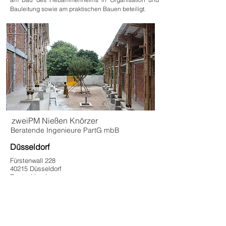
Bauleitung sowie am praktischen Bauen beteiligt.
zweiPM Nießen Knörzer
Beratende Ingenieure PartG mbB
Düsseldorf
Fürstenwall 228
40215 Düsseldorf
Deutschland
Tel.:
0211 - 781 76 87 - 0
Mail:
info[at]zweiPM.de
Aachen