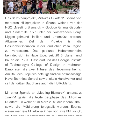
Das Selbstbauprojekt „Midwifes Quarters“ ist eins von
mehreren Hilfsprojekten in Ghana, welche von der
NGO „Meeting Bismarck – Gododo Ghana Geburts-
und Kinderhilfe e.V.“ unter der Vorsitzenden Sonja
Liggett-Igelmund initiiert und unterstützt werden.
Allgemeines Ziel der Projekte ist die
Gesundheitssituation in der ländlichen Volta Region
zu verbessern. Das geplante Hebammenheim
befindet sich in Have Etoe. Seit 2015 planen und
bauen die PBSA Düsseldorf und das Georgia Institute
of Technology’s College of Design in mehreren
Bauphasen die zwei Häuser des Hebammenheims.
Am Bau des Projektes beteiligt sind die ortsansässige
Have Technical School sowie lokale Handwerker und
seit der dritten Bauphase auch die HS Koblenz.
Mit einer Spende an „Meeting Bismarck“ unterstützt
zweiPM gezielt die letzte Bauphase des „Midwifes
Quarters“, in welcher im März 2018 der Innenausbau
sowie die Möblierung fertigstellt werden. Ebenso
waren mehrere Mitarbeiter:innen von zweiPM vor Ort
am Bau des Hebammenheims in Organisation und